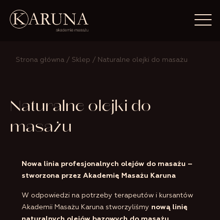
Otwó
Strona główna
/
Sklep
/ Naturalne olejki do masażu
Naturalne olejki do
masażu
Nowa linia profesjonalnych olejów do masażu –
stworzona przez Akademię Masażu Karuna
W odpowiedzi na potrzeby terapeutów i kursantów
Akademii Masażu Karuna stworzyliśmy
nową linię
naturalnych olejów bazowych do masażu
,