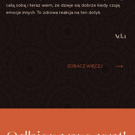
e
całą sobą i teraz wiem, że dzieje się dobrze kiedy czuję
że
ło
emocje innych. To zdrowa reakcja na ten dotyk.
wł
ne
mni
na
Ada
b
ZOBACZ WIĘCEJ