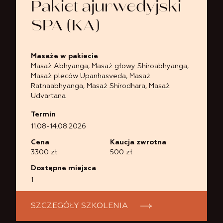
Pakiet ajurwedyjski
SPA (KA)
Masaże w pakiecie
Masaż Abhyanga
,
Masaż głowy Shiroabhyanga
,
Masaż pleców Upanhasveda
,
Masaż
Ratnaabhyanga
,
Masaż Shirodhara
,
Masaż
Udvartana
Termin
11.08-14.08.2026
Cena
Kaucja zwrotna
3300 zł
500 zł
Dostępne miejsca
1
SZCZEGÓŁY SZKOLENIA