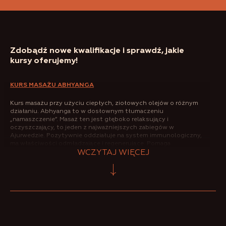
Zdobądź nowe kwalifikacje i sprawdź, jakie
kursy oferujemy!
KURS MASAŻU ABHYANGA
Kurs masażu przy użyciu ciepłych, ziołowych olejów o różnym
działaniu. Abhyanga to w dosłownym tłumaczeniu
„namaszczenie”. Masaż ten jest głęboko relaksujący i
oczyszczający, to jeden z najważniejszych zabiegów w
Ajurwedzie. Pozytywnie oddziałuje na system immunologiczny,
ma właściwości odmładzające i regenerujące. Pomaga
się zrelaksować i oczyścić umysł.
WCZYTAJ WIĘCEJ
KURS MASAŻU ANTYCELLULITOWEGO
UDVARTANA
Kurs masażu ajuwerdyjskiego, w którym wykorzystuje się
sproszkowane zioła, kasze i tradycyjne
oleje ajurwerdyjskie
.
Udvartana znana jest z właściwości intensywnego pobudzania
przemiany materii. Uwielbiają ją zwłaszcza kobiety chcące
pozbyć się cellulitu. Masaż polecany jest osobom tęgim,