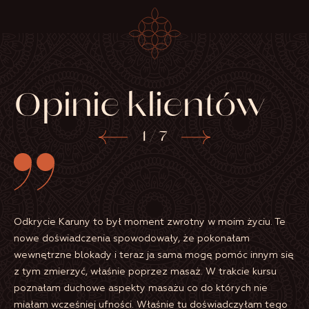
Opinie klientów
1
/
7
Ka
Odkrycie Karuny to był moment zwrotny w moim życiu. Te
pr
nowe doświadczenia spowodowały, że pokonałam
po
wewnętrzne blokady i teraz ja sama mogę pomóc innym się
po
W
z tym zmierzyć, właśnie poprzez masaż. W trakcie kursu
po
poznałam duchowe aspekty masażu co do których nie
ps
miałam wcześniej ufności. Właśnie tu doświadczyłam tego
ży