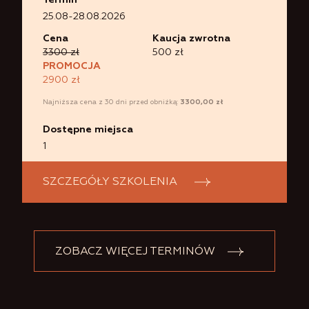
Termin
25.08-28.08.2026
Cena
Kaucja zwrotna
3300 zł
500 zł
PROMOCJA
2900 zł
Najniższa cena z 30 dni przed obniżką:
3300,00
zł
Dostępne miejsca
1
SZCZEGÓŁY SZKOLENIA
ZOBACZ WIĘCEJ TERMINÓW