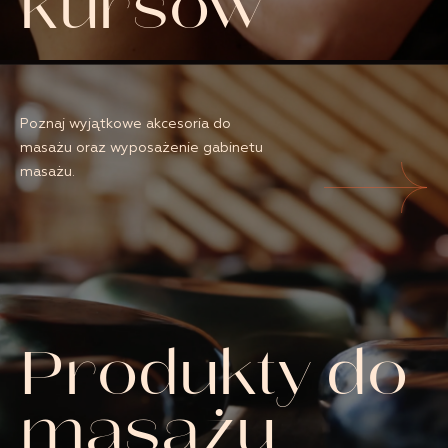
kursów
Poznaj wyjątkowe akcesoria do
masażu oraz wyposażenie gabinetu
masażu.
Produkty do
masażu