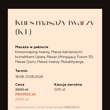
Kurs masaży twarzy
(KT)
Masaże w pakiecie
Kinesiotaping twarzy
,
Masaż kamiennymi
kształtkami Upala
,
Masaż liftingujący Fusion 3D
,
Masaż Quiro
,
Masaż twarzy Mukabhyanga
Termin
18.08-21.08.2026
Cena
Kaucja zwrotna
3300 zł
500 zł
PROMOCJA
2900 zł
Najniższa cena z 30 dni przed obniżką:
3300,00
zł