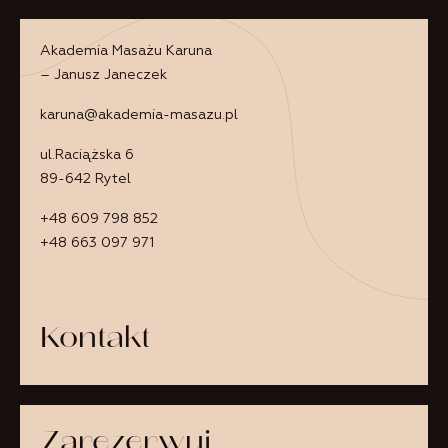
otyłym i z dużą ilością złogów. Może być wykonywany na
sucho lub na mokro.
KURS MASAŻU SHIRODHARA
Akademia Masażu Karuna
– Janusz Janeczek
Kurs masażysty
polegający na masowaniu tzw. trzeciego oka,
czyli punku między brwiami. Do zabiegu używa się ciepłego,
karuna@akademia-masazu.pl
ziołowego oleju ajuwerdyjskiego lub mleka gotowanego z
ziołami. To jeden z popularniejszych masaży ajuwerdyjskich.
Wykorzystuje się go w celu osiągnięcia wewnętrznego spokoju
ul.Raciążska 6
i harmonii.
89-642 Rytel
KURS MASAŻU KAMIENIAMI RATNAABHYANGA
+48 609 798 852
Kurs masażu dużymi, gorącymi kamieniami, przy użyciu
+48 663 097 971
naturalnego, certyfikowanego oleju ajuwerdyjskiego. Do zabiegu
wykorzystuje się
kamienie półszlachetne
i kryształy górskie. Nie
należy utożsamiać tej metody z masażem kamieniami
bazaltowymi, Ratnaabhyanga to zupełnie inny zabieg. Ma
działanie regenerujące, relaksujące i likwiduje napięcia w ciele.
Kontakt
KURS MASAŻU TWARZY MUKABHYANGA
Kurs masażu twarzy, szyi i dekoltu. Do zabiegu wykorzystuje się
naturalne oleje i tradycyjne ajuwerdyjskie kosmetyki
. Masaż ma
na celu połączenie ciała i ducha dzięki stymulowaniu „marma”,
czyli miejsc, w których łączą się obie te strefy. Mukabhyanga
Zarezerwuj
dodaje skórze świeżości i usuwa ślady zmęczenia. Działa