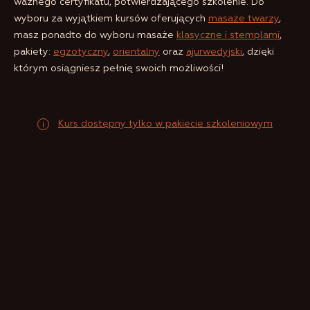
ważnego certyfikatu, potwierdzającego szkolenie. Do
wyboru za wyjątkiem kursów oferujących
masaże twarzy
,
masz ponadto do wyboru masaże
klasyczne i stemplami
,
pakiety:
egzotyczny
,
orientalny
oraz
ajurwedyjski
, dzięki
którym osiągniesz pełnię swoich możliwości!
Kurs dostępny tylko w pakiecie szkoleniowym
Masz pytania?
Z chęcią na nie odpowiemy!
Imię i nazwisko*