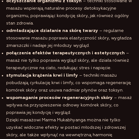
oczyszczanie organizmu z toksyn
– techniki stosowane w
masażu wspierają naturalne procesy detoksykacyjne
organizmu, poprawiając kondycję skóry, jak również ogólny
stan zdrowia.
odmładzające działanie na skórę twarzy
– regularne
stosowanie masażu poprawia elastyczność skóry, wygładza
zmarszczki i nadaje jej młodszy wygląd.
połączenie efektów terapeutycznych i estetycznych
–
masaż nie tylko poprawia wygląd skóry, ale działa również
terapeutycznie na ciało, redukując stres i napięcie.
stymulacja krążenia krwi i limfy
– techniki masażu
pobudzają cyrkulację krwi i limfy, co wspomaga regenerację
komórek skóry oraz usuwa nadmiar płynów oraz toksyn.
wspomaganie procesów regeneracyjnych skóry
– masaż
wpływa na przyspieszenie odnowy komórek skóry, co
poprawia jej kondycję i wygląd.
Dzięki masażowi Marma Mukabhyanga można nie tylko
uzyskać widoczne efekty w postaci młodszej i zdrowszej
skóry, ale także wpłynąć na wewnętrzną harmonię