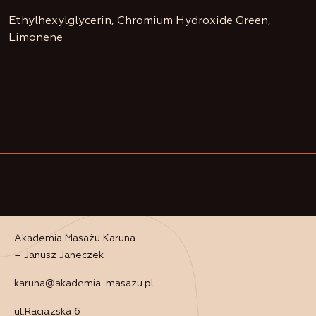
Ethylhexylglycerin, Chromium Hydroxide Green,
Limonene
Akademia Masażu Karuna
– Janusz Janeczek
karuna@akademia-masazu.pl
ul.Raciążska 6