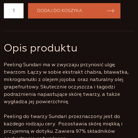
ilość
DODAJ DO KOSZYKA
Peeling
do
Opis produktu
twarzy
Sundari
Peeling Sundari ma w zwyczaju przynosić ulgę
twarzom. Łączy w sobie ekstrakt chabra, bławatka,
mikrogranulki z olejem jojoba oraz naturalny olej
grapefruitowy. Skutecznie oczyszcza i łagodzi
podrażnienia napastujące skórę twarzy, a także
wygładza jej powierzchnię.
Peeling do twarzy Sundari przeznaczony jest do
każdego rodzaju cery. Pozostawia skórę miękką i
przyjemną w dotyku. Zawiera 97% składników