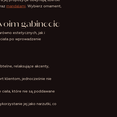
 jej propozycje obejmują szeroki
raz
mandalami
. Wybierz ornament,
Twoim gabinecie
równo estetycznych, jak i
a ciała po wprowadzenie
telne, relaksujące akcenty,
t klientom, jednocześnie nie
 ciała, które nie są poddawane
orzystanie jej jako narzutki, co