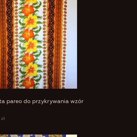
ta pareo do przykrywania wzór
0
zł