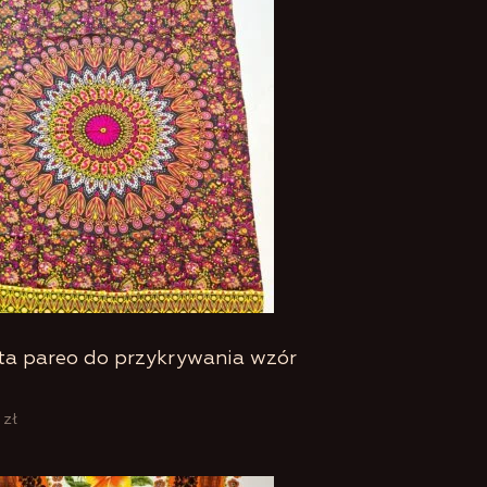
ta pareo do przykrywania wzór
0
zł