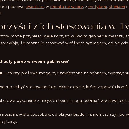
lażowa od KARUNY jest uniwersalna, bowiem ręcznie farbowana, a
pareo plażowe
kwieciste
, w
orientalne wzory
, z
motylami
,
słoniami
o
!
orzyści z ich stosowania w 
tóry może przynieść wiele korzyści w Twoim gabinecie masażu, za
ć sprawiają, że można je stosować w różnych sytuacjach, od okryci
 chusty pareo w swoim gabinecie?
u
– chusty plażowe mogą być zawieszone na ścianach, tworząc sub
e może być stosowane jako lekkie okrycie, które zapewnia komfor
lażowe wykonane z miękkich tkanin mogą osłaniać wrażliwe partie
osić na wiele sposobów, od okrycia bioder, ramion czy szyi, po wyk
sytuacji.