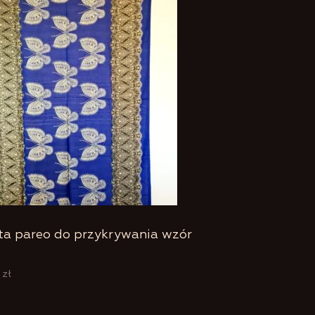
ta pareo do przykrywania wzór
0
zł