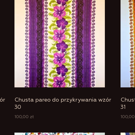
ór
Chusta pareo do przykrywania wzór
Chus
30
31
100,00
zł
100,0