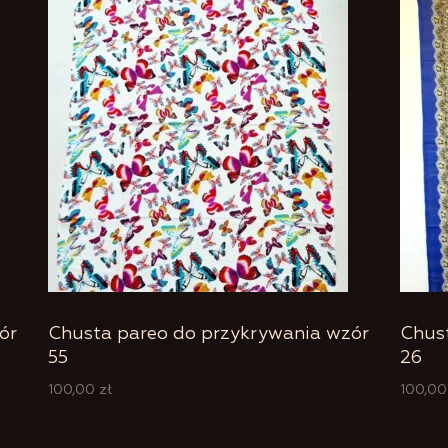
ór
Chusta pareo do przykrywania wzór
Chus
55
26
100,00
zł
100,0