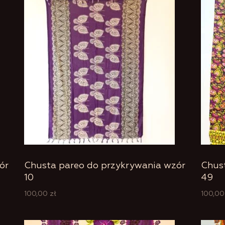
ór
Chusta pareo do przykrywania wzór
Chus
10
49
100,00
zł
100,0