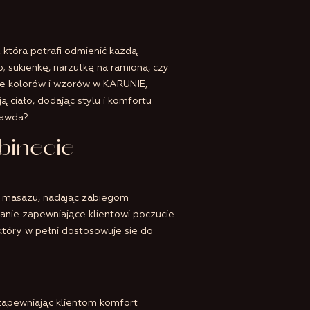
, która potrafi odmienić każdą
o; sukienkę, narzutkę na ramiona, czy
e kolorów i wzorów w KARUNIE,
ą ciało, dodając stylu i komfortu
rawda?
binecie
ie masażu, nadając zabiegom
zanie zapewniające klientowi poczucie
który w pełni dostosowuje się do
 zapewniając klientom komfort