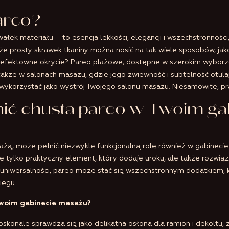
areo?
ałek materiału – to esencja lekkości, elegancji i wszechstronności
, że prosty skrawek tkaniny można nosić na tak wiele sposobów, jak
 efektowne okrycie? Pareo plażowe, dostępne w szerokim wyborz
 także w salonach masażu, gdzie jego zwiewność i subtelność otulaj
ż wykorzystać jako wystrój Twojego salonu masażu. Niesamowite, p
nić chusta pareo w Twoim ga
plażą, może pełnić niezwykle funkcjonalną rolę również w gabinec
ie tylko praktyczny element, który dodaje uroku, ale także rozwią
j uniwersalności, pareo może stać się wszechstronnym dodatkiem, 
iegu.
Twoim gabinecie masażu?
skonale sprawdza się jako delikatna osłona dla ramion i dekoltu,