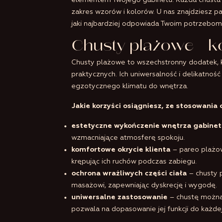
elementem Twojego gabinetu. Każda chusta p
zakres wzorów i kolorów. U nas znajdziesz 
jaki najbardziej odpowiada Twoim potrzebom
Chusty plażowe – k
Chusty plażowe to wszechstronny dodatek, k
praktycznych. Ich uniwersalność i delikatnoś
egzotycznego klimatu do wnętrza.
Jakie korzyści osiągniesz, ze stosowania
estetyczne wykończenie wnętrza gabinet
wzmacniające atmosferę spokoju.
komfortowe okrycie klienta
– pareo plażow
krępując ich ruchów podczas zabiegu.
ochrona wrażliwych części ciała
– chusty p
masażowi, zapewniając dyskrecję i wygodę.
uniwersalne zastosowanie
– chustę można n
pozwala na dopasowanie jej funkcji do każdej 