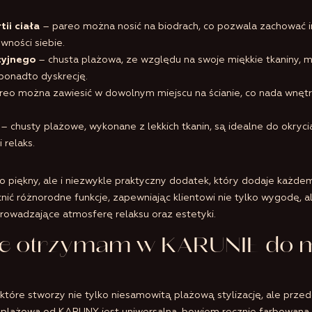
ii ciała
– pareo można nosić na biodrach, co pozwala zachować 
wności siebie.
cyjnego
– chusta plażowa, ze względu na swoje miękkie tkaniny, 
 ponadto dyskrecję.
reo można zawiesić w dowolnym miejscu na ścianie, co nada wnęt
– chusty plażowe, wykonane z lekkich tkanin, są idealne do okrycia 
relaks.
o piękny, ale i niezwykle praktyczny dodatek, który dodaje każde
łnić różnorodne funkcje, zapewniając klientowi nie tylko wygodę, 
rowadzające atmosferę relaksu oraz estetyki.
we otrzymam w KARUNIE do m
tóre stworzy nie tylko niesamowitą plażową stylizację, ale prze