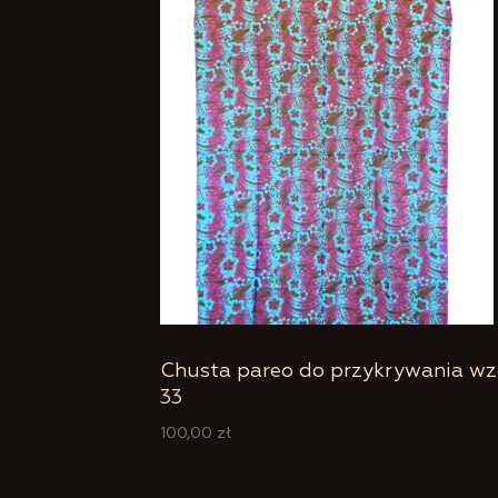
Chusta pareo do przykrywania wz
33
100,00
zł