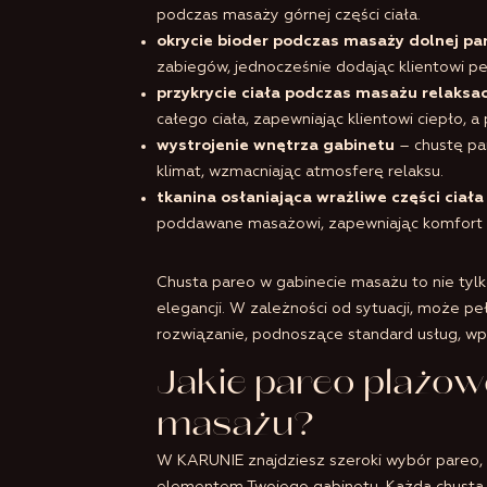
podczas masaży górnej części ciała.
okrycie bioder podczas masaży dolnej part
zabiegów, jednocześnie dodając klientowi pe
przykrycie ciała podczas masażu relaksa
całego ciała, zapewniając klientowi ciepło, a
wystrojenie wnętrza gabinetu
– chustę pa
klimat, wzmacniając atmosferę relaksu.
tkanina osłaniająca wrażliwe części ciała
poddawane masażowi, zapewniając komfort i 
Chusta pareo w gabinecie masażu to nie tylk
elegancji. W zależności od sytuacji, może pe
rozwiązanie, podnoszące standard usług, wp
Jakie pareo plażo
masażu?
W KARUNIE znajdziesz szeroki wybór pareo, k