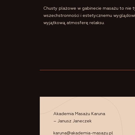
Chusty plażowe w gabinecie masażu to nie ty
wszechstronności i estetycznemu wyglądowi, 
wyjątkową atmosferę relaksu.
Akademia Masażu Karuna
– Janusz Janeczek
karuna@akademia-masazu.pl