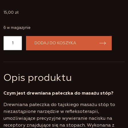
15,00
zł
6 w magazynie
ilość
DODAJ DO KOSZYKA
Drewniana
pałeczka
Opis produktu
do
tajskiego
Czym jest drewniana pałeczka do masażu stóp?
Drewniana pałeczka do tajskiego masażu stóp to
masażu
niezastąpione narzędzie w refleksoterapii,
stóp
umożliwiające precyzyjne wywieranie nacisku na
receptory znajdujące się na stopach. Wykonana z