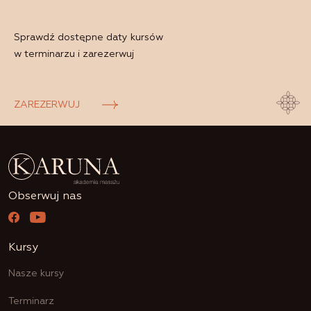
Sprawdź dostępne daty kursów
w terminarzu i zarezerwuj
ZAREZERWUJ
Obserwuj nas
Kursy
Nasze kursy
Terminarz