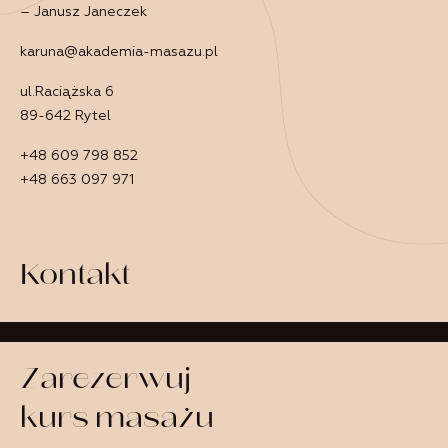
– Janusz Janeczek
karuna@akademia-masazu.pl
ul.Raciążska 6
89-642 Rytel
+48 609 798 852
+48 663 097 971
Kontakt
Zarezerwuj
kurs masażu