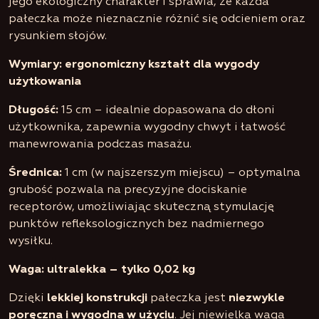
jego ekologiczny charakter i sprawia, że każda
pałeczka może nieznacznie różnić się odcieniem oraz
rysunkiem słojów.
Wymiary: ergonomiczny kształt dla wygody
użytkowania
Długość:
15 cm – idealnie dopasowana do dłoni
użytkownika, zapewnia wygodny chwyt i łatwość
manewrowania podczas masażu.
Średnica:
1 cm (w najszerszym miejscu) – optymalna
grubość pozwala na precyzyjne dociskanie
receptorów, umożliwiając skuteczną stymulację
punktów refleksologicznych bez nadmiernego
wysiłku.
Waga: ultralekka – tylko 0,02 kg
Dzięki
lekkiej konstrukcji
pałeczka jest
niezwykle
poręczna i wygodna w użyciu
. Jej niewielka waga