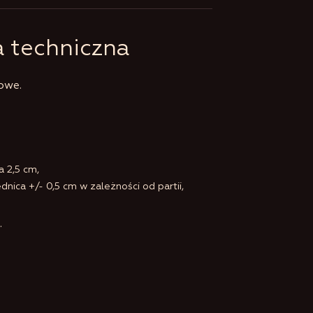
a techniczna
owe.
a 2,5 cm,
ednica +/- 0,5 cm w zależności od partii,
.