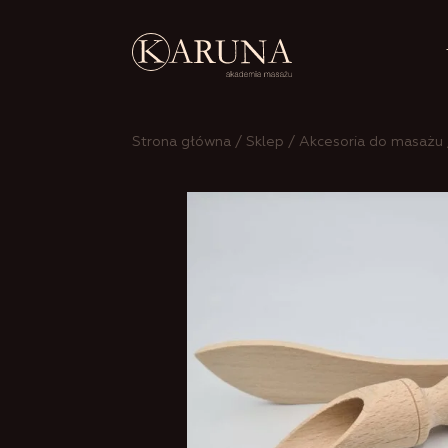
Strona główna
/
Sklep
/
Akcesoria do masażu