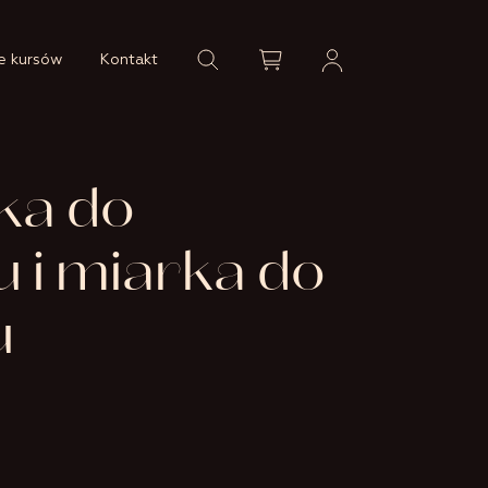
e kursów
Kontakt
ka do
 i miarka do
u