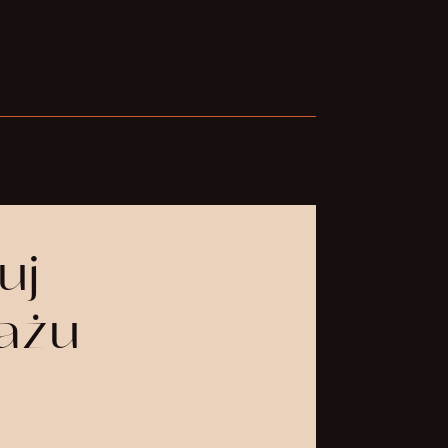
uj
ażu