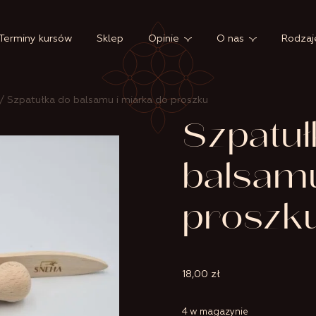
Terminy kursów
Sklep
Opinie
O nas
Rodzaj
/ Szpatułka do balsamu i miarka do proszku
Szpatuł
balsamu
proszk
18,00
zł
4 w magazynie