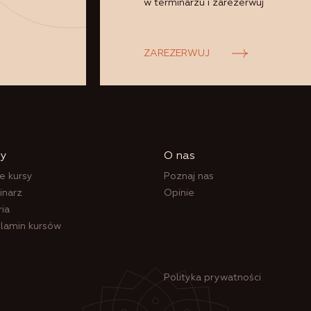
w terminarzu i zarezerwuj
ZAREZERWUJ
sy
O nas
e kursy
Poznaj nas
inarz
Opinie
ria
lamin kursów
Polityka prywatności