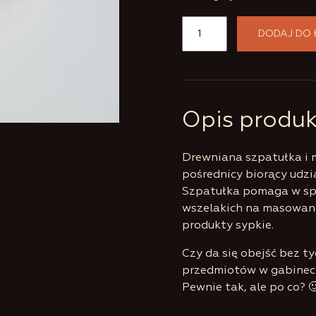
ilość
DODAJ DO
Szpatułka
do
Opis produ
balsamu
i
Drewniana szpatułka i m
pośrednicy biorący udzi
miarka
Szpatułka pomaga w sp
wszelakich na masowane
do
produkty sypkie.
proszku
Czy da się obejść bez t
przedmiotów w gabinec
Pewnie tak, ale po co? 