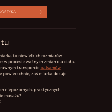
 KOSZYKA
ktu
iarka to niewielkich rozmiarów
ał w procesie ważnych zmian dla ciała.
rawnym transporcie
balsamów
 powierzchnie, zaś miarka dozuje
ych niepozornych, praktycznych
ie masażu?
