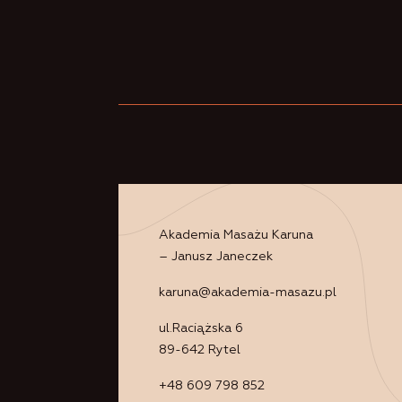
Akademia Masażu Karuna
– Janusz Janeczek
karuna@akademia-masazu.pl
ul.Raciążska 6
89-642 Rytel
+48 609 798 852