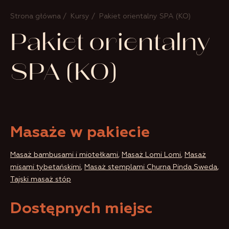
Strona główna
/
Kursy
/ Pakiet orientalny SPA (KO)
Pakiet orientalny
SPA (KO)
Masaże w pakiecie
Masaż bambusami i miotełkami
,
Masaż Lomi Lomi
,
Masaż
misami tybetańskimi
,
Masaż stemplami Churna Pinda Sweda
,
Tajski masaż stóp
Dostępnych miejsc