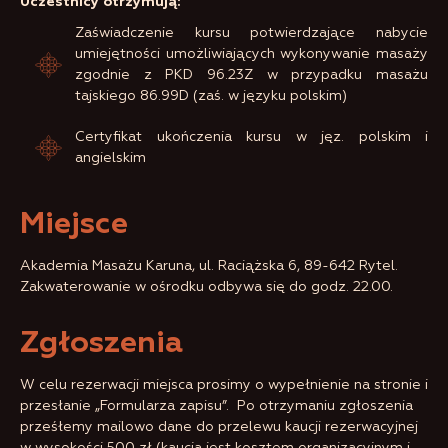
Uczestnicy otrzymują:
Zaświadczenie kursu potwierdzające nabycie
umiejętności umożliwiających wykonywanie masaży
zgodnie z PKD 96.23Z w przypadku masażu
tajskiego 86.99D (zaś. w języku polskim)
Certyfikat ukończenia kursu w jęz. polskim i
angielskim
Miejsce
Akademia Masażu Karuna, ul. Raciążska 6, 89-642 Rytel.
Zakwaterowanie w ośrodku odbywa się do godz. 22.00.
Zgłoszenia
W celu rezerwacji miejsca prosimy o wypełnienie na stronie i
przesłanie „Formularza zapisu”. Po otrzymaniu zgłoszenia
prześłemy mailowo dane do przelewu kaucji rezerwacyjnej
w wysokości 500 zł (kaucja jest kosztem organizacyjnym i